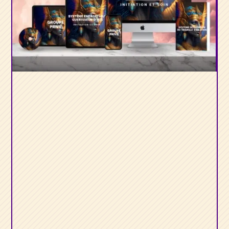
Système de
Guérison du
Triangle d’Or
d’Isis
et le
Système
Energétique