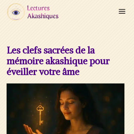
a
Les clefs sacrées de la
mémoire akashique pour
éveiller votre âme