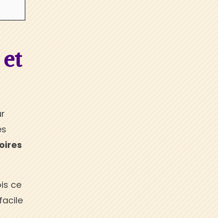
 et
ur
es
oires
is ce
facile