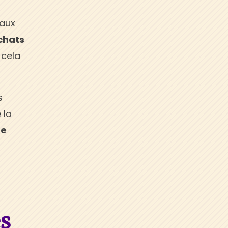
maux
chats
 cela
s
 la
re
es