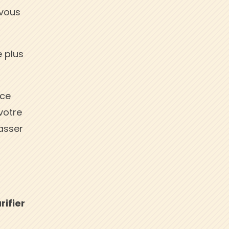
 vous
e plus
 ce
votre
rasser
rifier