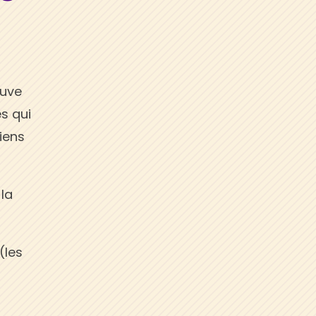
auve
es qui
ciens
 la
(les