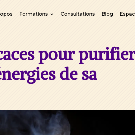
ropos
Formations
Consultations
Blog
Espa
caces pour purifie
énergies de sa