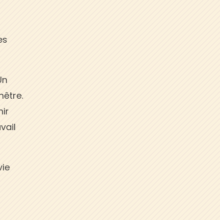
es
Un
nêtre.
nir
vail
vie