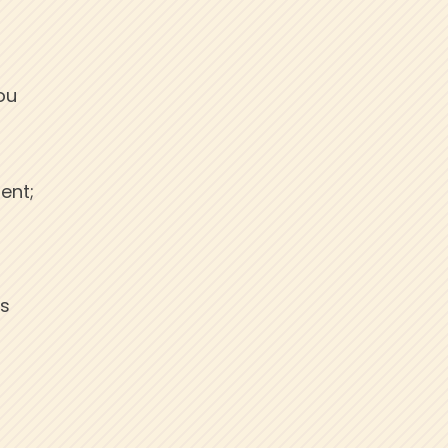
ou
ent;
us