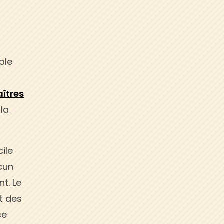
ble
aîtres
 la
ile
acun
t. Le
t des
ce