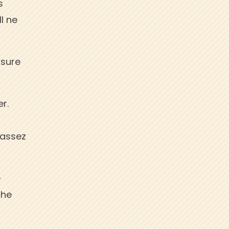
s
Il ne
ssure
r.
s
 assez
e
che