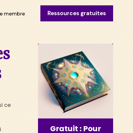
Ressources gratuites
ce membre
es
s
si ce
Gratuit : Pour
i