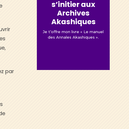
s’initier aux
e
Archives
Akashiques
vrir
Je t’offre mon livre « Le manuel
ces
des Annales Akashiques ».
ue,
ez par
ns
de