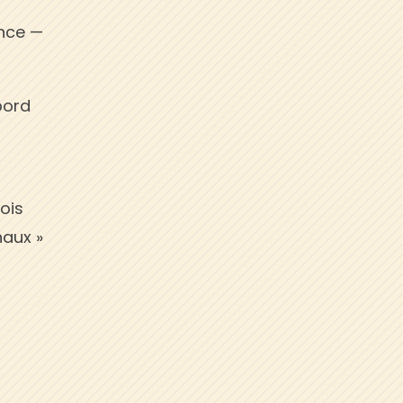
ence —
bord
ois
naux »