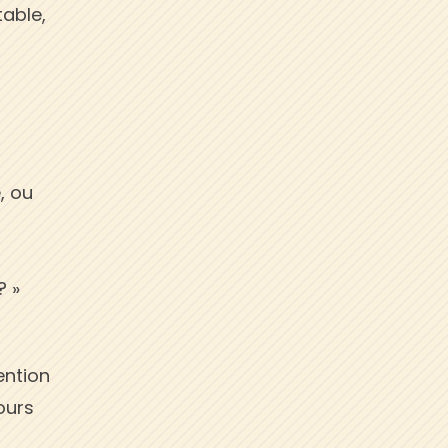
table,
, ou
? »
ention
jours